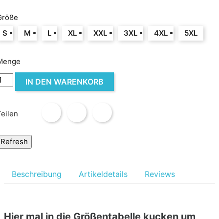
Größe
S
M
L
XL
XXL
3XL
4XL
5XL
Menge
IN DEN WARENKORB
Teilen
Beschreibung
Artikeldetails
Reviews
Hier mal in die Größentabelle kucken um