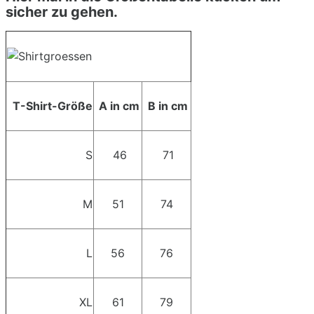
sicher zu gehen.
T-Shirt-Größe
A in cm
B in cm
S
46
71
M
51
74
L
56
76
XL
61
79