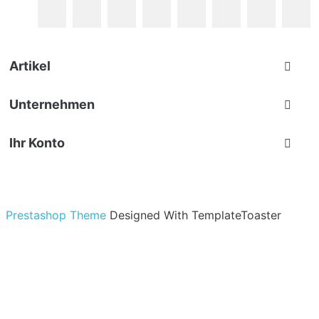
Facebook
Twitter
RSS
YouTube
Pinterest
Vimeo
Instagr
L
Artikel

Unternehmen

Ihr Konto

Shop-Einstellungen
Prestashop Theme
Designed With TemplateToaster