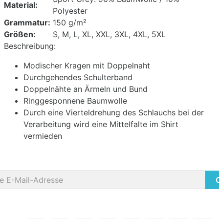
Material:
Polyester
Grammatur:
150 g/m²
Größen:
S, M, L, XL, XXL, 3XL, 4XL, 5XL
Beschreibung:
Modischer Kragen mit Doppelnaht
Durchgehendes Schulterband
Doppelnähte an Ärmeln und Bund
Ringgesponnene Baumwolle
Durch eine Vierteldrehung des Schlauchs bei der
Verarbeitung wird eine Mittelfalte im Shirt
vermieden
halten Sie unsere Neuigkeiten und Sonderangebote
können Ihr Einverständnis jederzeit widerrufen. Unsere
aktinformationen finden Sie u. a. in der Datenschutzerkläru